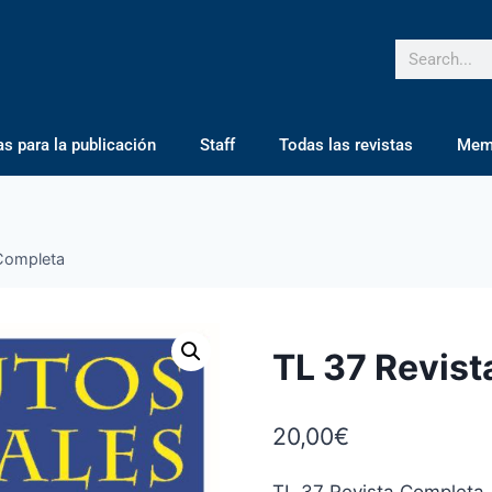
 para la publicación
Staff
Todas las revistas
Mem
 Completa
TL 37 Revis
20,00
€