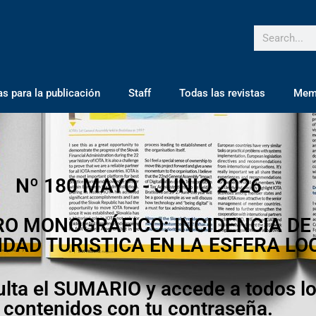
 para la publicación
Staff
Todas las revistas
Mem
Nº 180 MAYO - JUNIO 2026
O MONOGRÁFICO: INCIDENCIA DE
IDAD TURISTICA EN LA ESFERA LO
lta el SUMARIO y accede a todos l
contenidos con tu contraseña.