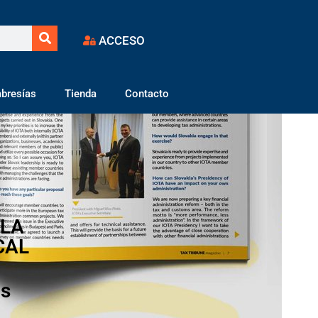
ACCESO
bresías
Tienda
Contacto
 LA
CAL
os