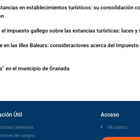
stancias en establecimientos turísticos: su consolidación c
ón
el impuesto gallego sobre las estancias turísticas: luces 
le en las Illes Balears: consideraciones acerca del Impuest
ca” en el municipio de Granada
ción Útil
Acceso
ciones Generales
Mi cuenta
iciones de compra