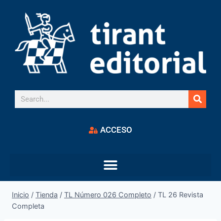
ACCESO
Inicio
/
Tienda
/
TL Número 026 Completo
/
TL 26 Revista
Completa