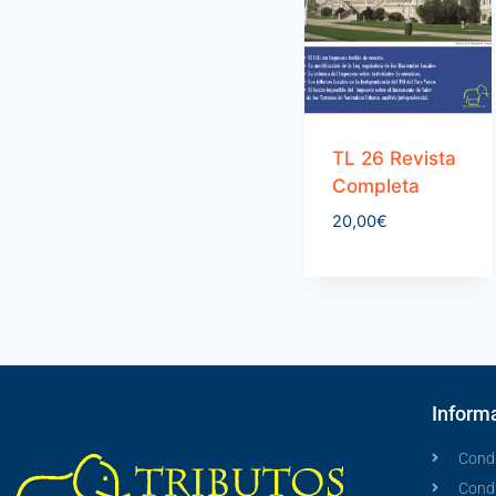
TL 26 Revista
Completa
20,00
€
Informa
Condi
Cond