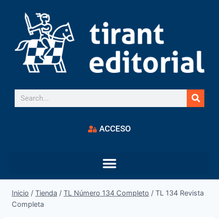
ACCESO
Inicio
/
Tienda
/
TL Número 134 Completo
/
TL 134 Revista
Completa