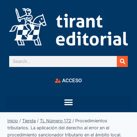
ACCESO
Inicio
/
Tienda
/
TL Número 172
/
Procedimientos
tributarios. La aplicación del derecho al error en el
procedimiento sancionador tributario en el ámbito local.