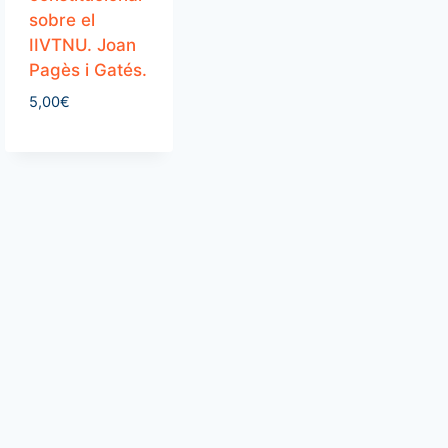
sobre el
IIVTNU. Joan
Pagès i Gatés.
5,00
€