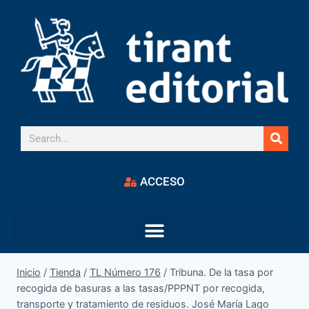
ACCESO
Inicio
/
Tienda
/
TL Número 176
/
Tribuna. De la tasa por
recogida de basuras a las tasas/PPPNT por recogida,
transporte y tratamiento de residuos. José María Lago