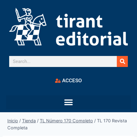
ACCESO
Inicio
/
Tienda
/
TL Número 170 Completo
/
TL 170 Revista
Completa