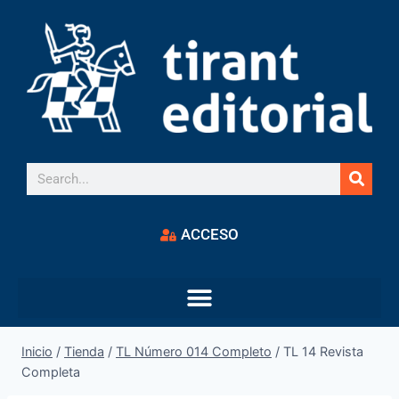
ACCESO
Inicio
/
Tienda
/
TL Número 014 Completo
/
TL 14 Revista
Completa