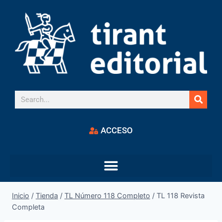
ACCESO
Inicio
/
Tienda
/
TL Número 118 Completo
/
TL 118 Revista
Completa