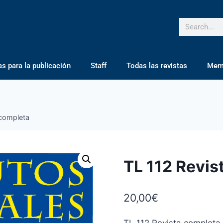
 para la publicación
Staff
Todas las revistas
Mem
 completa
TL 112 Revis
20,00
€