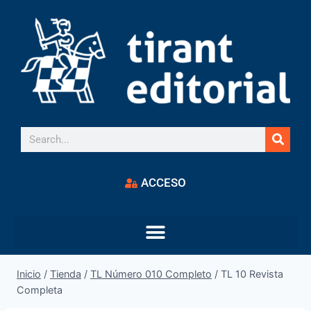
ACCESO
Inicio
/
Tienda
/
TL Número 010 Completo
/
TL 10 Revista
Completa