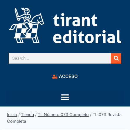
ACCESO
Inicio
/
Tienda
/
TL Número 073 Completo
/
TL 073 Revista
Completa