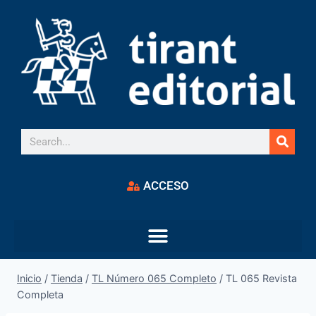
ACCESO
Inicio
/
Tienda
/
TL Número 065 Completo
/
TL 065 Revista
Completa