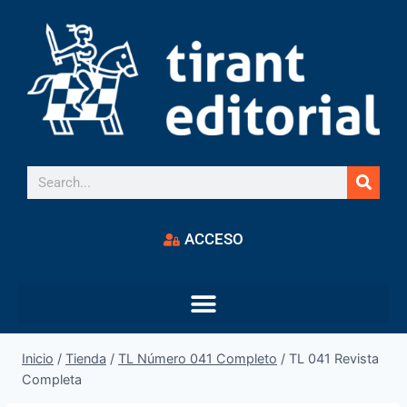
ACCESO
Inicio
/
Tienda
/
TL Número 041 Completo
/
TL 041 Revista
Completa