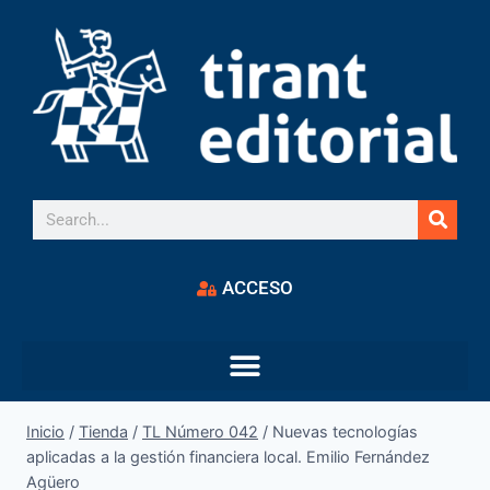
ACCESO
Inicio
/
Tienda
/
TL Número 042
/
Nuevas tecnologías
aplicadas a la gestión financiera local. Emilio Fernández
Agüero