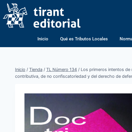
Inicio
Qué es Tributos Locales
Normas
Inicio
/
Tienda
/
TL Número 134
/
Los primeros intentos de m
contributiva, de no confiscatoriedad y del derecho de defe