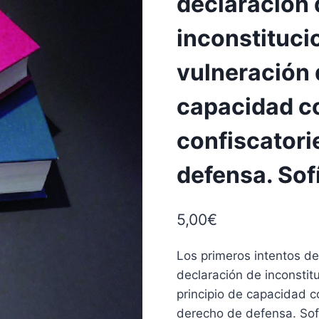
declaración 
inconstitucio
vulneración 
capacidad co
confiscatori
defensa. Sof
5,00
€
Los primeros intentos de
declaración de inconstitu
principio de capacidad c
derecho de defensa. Sof