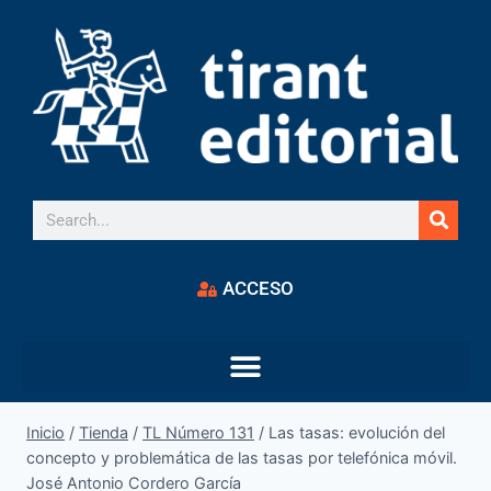
ACCESO
Inicio
/
Tienda
/
TL Número 131
/
Las tasas: evolución del
concepto y problemática de las tasas por telefónica móvil.
José Antonio Cordero García