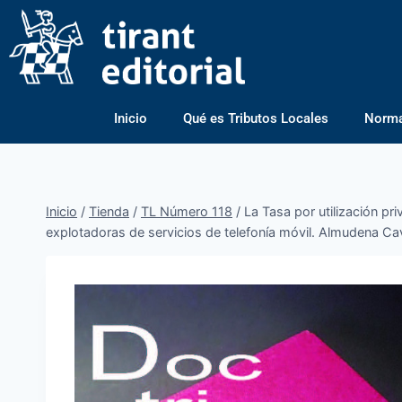
Inicio
Qué es Tributos Locales
Normas
Inicio
/
Tienda
/
TL Número 118
/
La Tasa por utilización pr
explotadoras de servicios de telefonía móvil. Almudena Cav