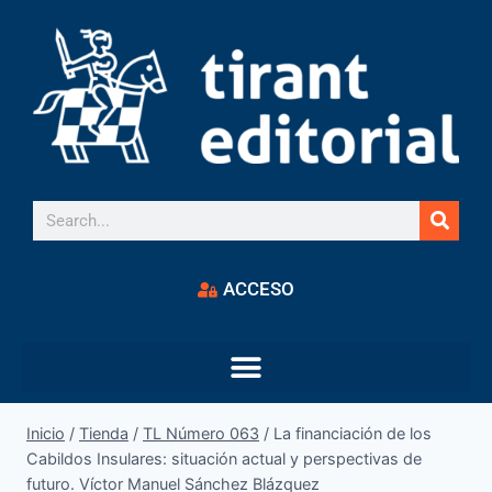
ACCESO
Inicio
/
Tienda
/
TL Número 063
/
La financiación de los
Cabildos Insulares: situación actual y perspectivas de
futuro. Víctor Manuel Sánchez Blázquez