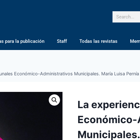
 para la publicación
Staff
Todas las revistas
Mem
bunales Económico-Administrativos Municipales. María Luisa Pernía 
La experienc
Económico-A
Municipales.