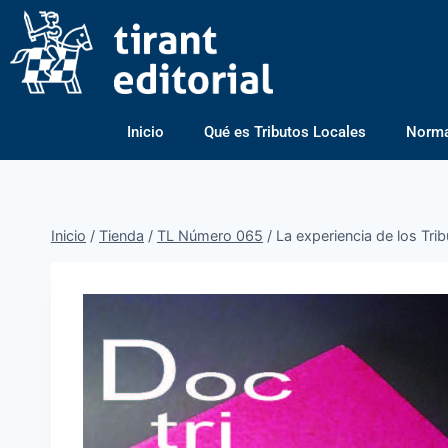
Inicio
Qué es Tributos Locales
Normas
Inicio
/
Tienda
/
TL Número 065
/
La experiencia de los Tri