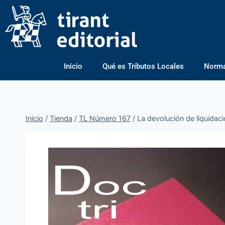
Inicio
Qué es Tributos Locales
Normas
Inicio
/
Tienda
/
TL Número 167
/
La devolución de liquidaci