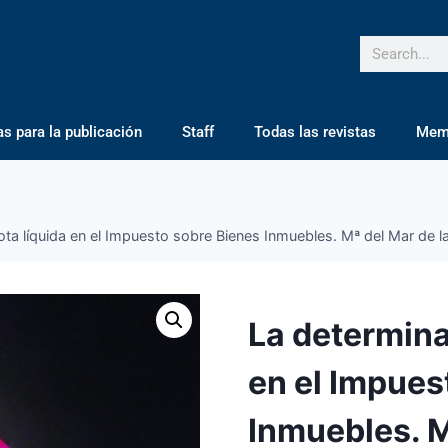
 para la publicación
Staff
Todas las revistas
Mem
ota líquida en el Impuesto sobre Bienes Inmuebles. Mª del Mar de
La determina
en el Impues
Inmuebles. M