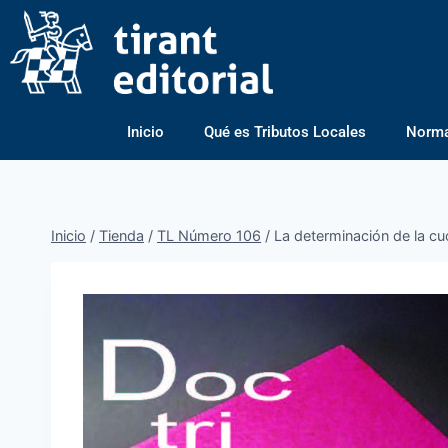
Inicio
Qué es Tributos Locales
Normas
Inicio
/
Tienda
/
TL Número 106
/
La determinación de la cu