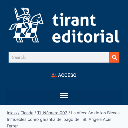
ACCESO
Inicio
/
Tienda
/
TL Número 003
/
La afección de los Bienes
Inmuebles como garantía del pago del IBI. Angela Acín
Ferrer