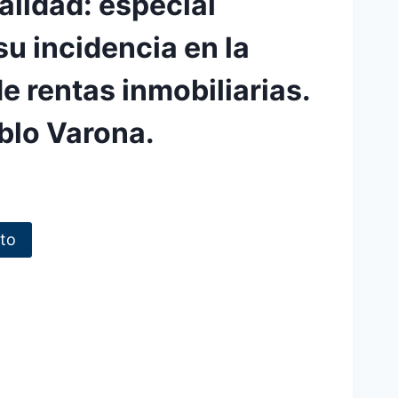
alidad: especial
su incidencia en la
e rentas inmobiliarias.
blo Varona.
ito