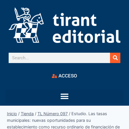
ACCESO
Inicio
/
Tienda
/
TL Número 097
/
Estudio. Las tasas
municipales: nuevas oportunidades para su
establecimiento como recurso ordinario de financiación de