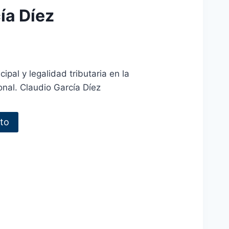
ía Díez
pal y legalidad tributaria en la
onal. Claudio García Díez
ito