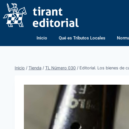
Inicio
Qué es Tributos Locales
Normas
Inicio
/
Tienda
/
TL Número 030
/
Editorial. Los bienes de c