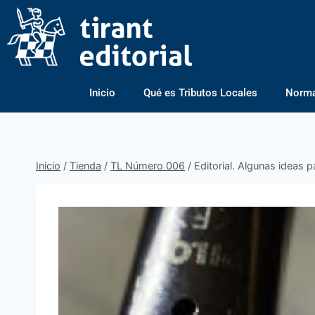
Inicio
Qué es Tributos Locales
Normas
Inicio
/
Tienda
/
TL Número 006
/
Editorial. Algunas ideas p