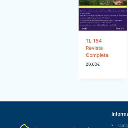
TL 154
Revista
Completa
20,00
€
Informa
Condi