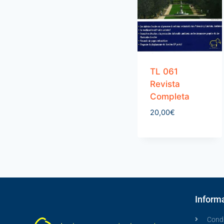
TL 061
Revista
Completa
20,00
€
Informa
Condi